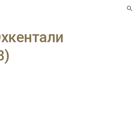
ion
Юхкентали
3)