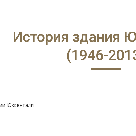
ip to main content
Skip to navigat
История здания 
(1946-201
зии Юхкентали