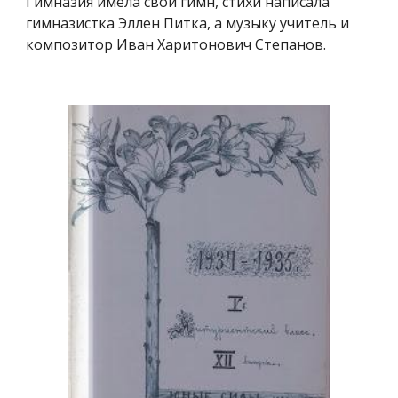
Гимназия имела свой гимн, стихи написала
гимназистка Эллен Питка, а музыку учитель и
композитор Иван Харитонович Степанов.