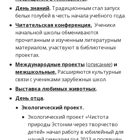
День знаний
.
Традиционным стал запуск
белых голубей в честь начала учебного года.
Читательская
конференция.
Ученики
начальной школы обмениваются
прочитанным и изученным литературным
материалом, участвуют в библиотечных
проектах.
М
еждународные проект
ы
(
описание
)
и
межшкольные.
Расширяются культурные
связи с учениками зарубежных школ.
Выставка любимых
животных
.
День отца
.
Экологический проект.
Экологический проект «Чистота
природы Эстонии через творчество
детей» начал работу в юбилейный для
нашей гимназии год 2013 и посвящён