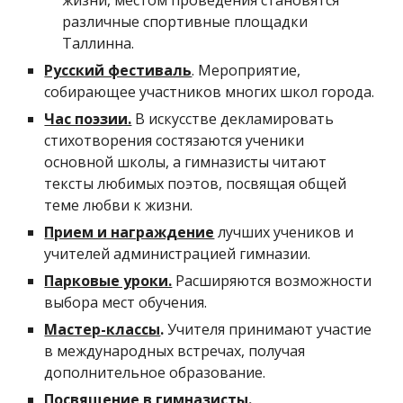
жизни, местом проведения становятся
различные спортивные площадки
Таллинна.
Русский фестиваль
. Мероприятие,
собирающее участников многих школ города.
Час поэзии.
В искусстве декламировать
стихотворения состязаются ученики
основной школы, а гимназисты читают
тексты любимых поэтов, посвящая общей
теме любви к жизни.
Прием и награждение
лучших учеников и
учителей администрацией гимназии.
Парковые уроки.
Расширяются возможности
выбора мест обучения.
М
астер-класс
ы
.
Учителя принимают участие
в международных встречах, получая
дополнительное образование.
Посвящение в гимназисты
.