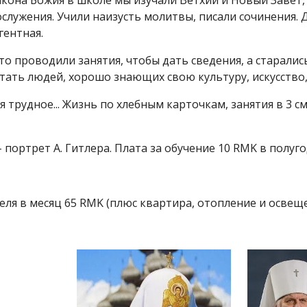
акона Божия в школе мы изучали Ветхий и Новый Завет,
служения. Учили наизусть молитвы, писали сочинения. 
гентная.
то проводили занятия, чтобы дать сведения, а старали
тать людей, хорошо знающих свою культуру, искусство, 
рудное... Жизнь по хлебным карточкам, занятия в 3 см
- портрет А. Гитлера. Плата за обучение 10 RMK в полуго
ля в месяц 65 RMK (плюс квартира, отопление и освеще