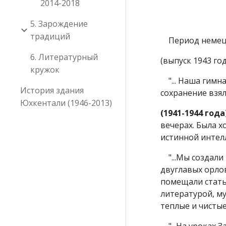
2014-2018
5. Зарождение
традиций
Период немецко
6. Литературный
(выпуск 1943 год
кружок
"... Наша гимна
История здания
сохранение взя
Юхкентали (1946-2013)
(1941-1944 года
вечерах. Была 
истинной интелл
"...Мы создали
двуглавых орло
помещали стать
литературой, м
теплые и чистые..