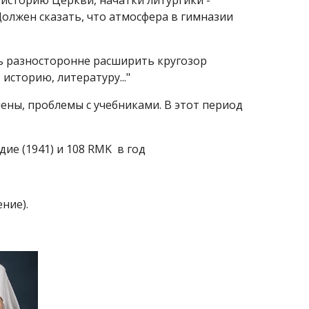
 историю Церкви, начатки литургики -
Должен сказать, что атмосфера в гимназии
сь разносторонне расширить кругозор
историю, литературу..."
ены, проблемы с учебниками. В этот период
дие (1941) и 108 RMK в год
ние).