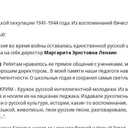
й оккупации 1941-1944 года. Из воспоминаний Вячесл
а):
зия во время войны оставалась единственной русской ш
ла на себя директор
Маргарита Эрнстовна Лензин
)
. Ребятам нравилось ее прямое общение с учениками, 
хорошим директором... В моей памяти наши педагоги на
игентности. О школьных годах я сохранил самые светлы
 КРИМ - Кружок русской интеллигентной молодежи. Из
в и носили их на лацканах пиджака. Издавали рукописн
и о русской культуре, истории, какие-то воспоминания
узыкой, живописью, пели русские песни, разговаривали
.".