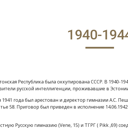
ip to main content
Skip to navigat
1940-194
тонская Республика была оккупирована СССР. В 1940-19
вители русской интеллигенции, проживавшие в Эстонии
ля 1941 года был арестован и директор гимназии А.С. Пеш
тье 58. Приговор был приведен в исполнение 14.06.1942
тную Русскую гимназию (Vene, 15) и ТГРГ ( Pikk ,69) с