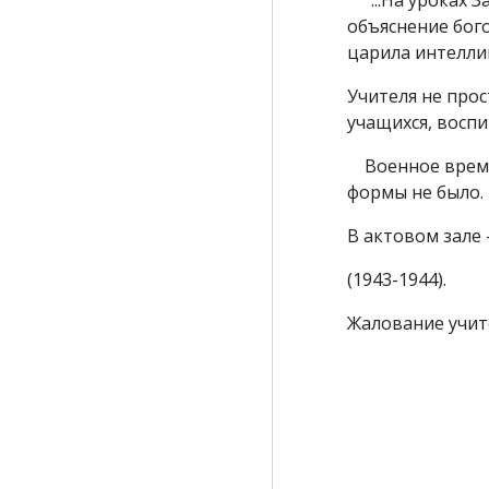
"...На уроках З
объяснение бого
царила интелли
Учителя не прос
учащихся, воспи
Военное время т
формы не было.
В актовом зале 
(1943-1944).
Жалование учите