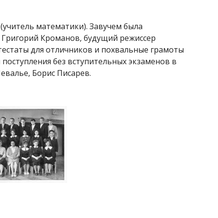
в
(учитель математики). Завучем была
е Григорий Кроманов, будущий режиссер
ттестаты для отличников и похвальные грамоты
м поступления без вступительных экзаменов в
толий Шевалье, Борис Писарев.