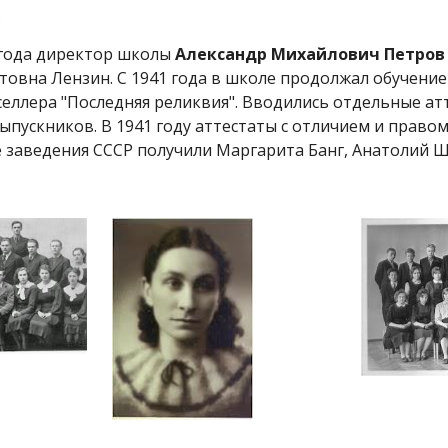
.
 года директор школы
Александр Михайлович Петро
товна Лензин. С 1941 года в школе продолжал обучени
тселлера "Последняя реликвия". Вводились отдельные а
ыпускников. В 1941 году аттестаты с отличием и право
е заведения СССР получили Маргарита Банг, Ана