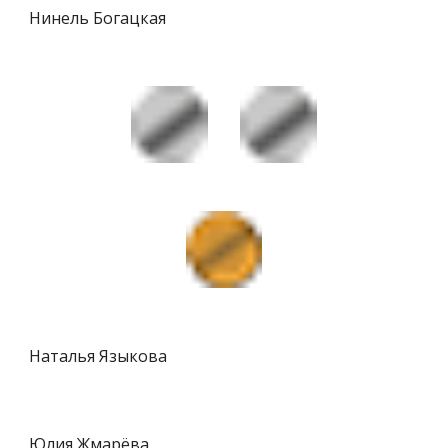
Нинель Богацкая
Наталья Языкова
Юлия Жмарёва