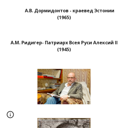
А.В. Дормидонтов - краевед Эстонии
(1965)
А.М. Ридигер- Патриарх Всея Руси Алексий II
(1945)