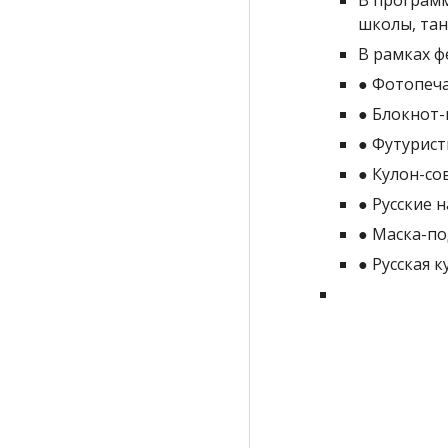
В программ
школы, тан
В рамках ф
● Фотопеч
● Блокнот-
● Футурист
● Кулон-со
● Русские 
● Маска-по
● Русская к