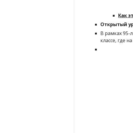
Как э
Открытый ур
В рамках 95-
классе, где н