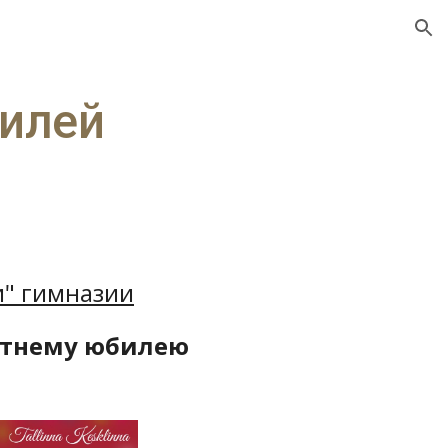
ion
билей
и" гимназии
етнему юбилею