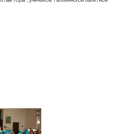
отые горы”, учеников Таллиннской балетной