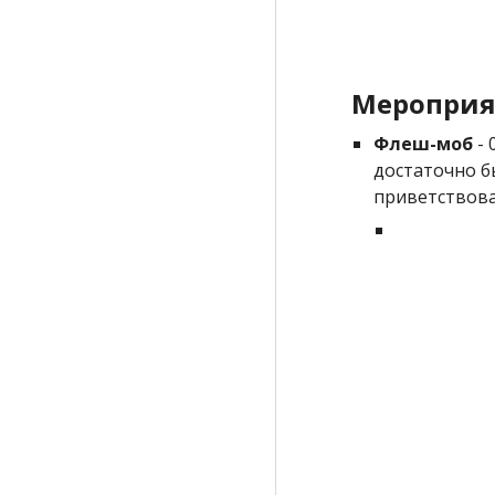
Мероприя
Флеш-моб
- 
достаточно б
приветствова