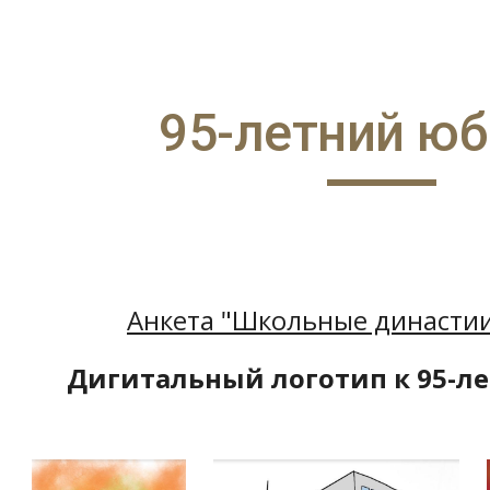
ip to main content
Skip to navigat
95-летний ю
Анкета "Школьные династи
Дигитальный логотип к 95-л