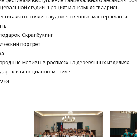
е фестиваля выступление танцевального ансамбля “Зол
цевальной студии "Грация" и ансамбля "Кадриль".
естиваля состоялись художественные мастер-классы:
ать
подарок. Скрапбукинг
ический портрет
ва
народные мотивы в росписях на деревянных изделиях
дарок в венецианском стиле
ухня