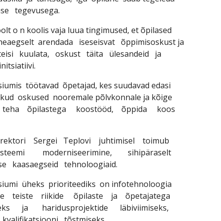
se tegevusega.
t o n koolis vaja luua tingimused, et õpilased
heaegselt arendada iseseisvat õppimisoskust ja
isi kuulata, oskust täita ülesandeid ja
itsiatiivi.
mis töötavad õpetajad, kes suudavad edasi
likud oskused nooremale põlvkonnale ja kõige
- teha õpilastega koostööd, õppida koos
rektori Sergei Teplovi juhtimisel toimub
süsteemi moderniseerimine, sihipäraselt
se kaasaegseid tehnoloogiaid.
mi üheks prioriteediks on infotehnoloogia
ne teiste riikide õpilaste ja õpetajatega
seks ja haridusprojektide läbiviimiseks,
kvalifikatsiooni tõstmiseks.