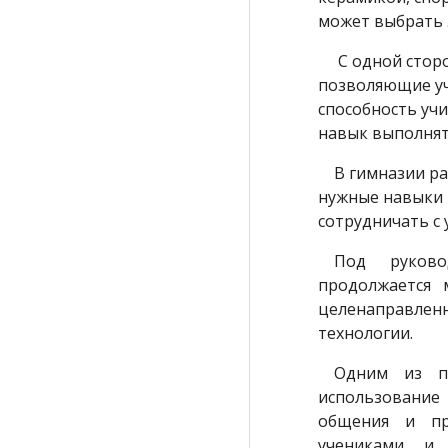
может выбрать 
С одной сторон
позволяющие у
способность учи
навык выполнят
В гимназии раб
нужные навыки 
сотрудничать с 
Под руководс
продолжается 
целенаправле
технологии.
Одним из пр
использование
общения и пр
учениками и 