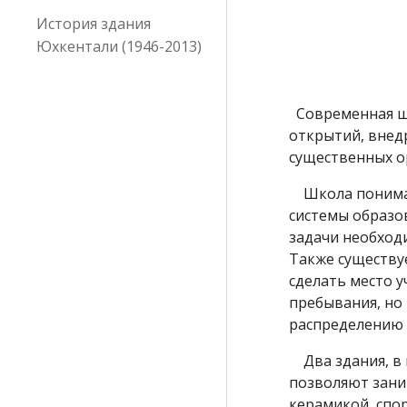
История здания
Юхкентали (1946-2013)
Современная шк
открытий, внед
существенных о
Школа понимае
системы образо
задачи необход
Также существу
сделать место 
пребывания, но
распределению с
Два здания, в 
позволяют зани
керамикой, спо