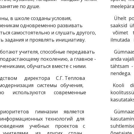
занятие по душе.
meelepära
ы, в школе созданы условия,
Ühelt pool
ченикам одновременно развивать
saaksid ü
ться самостоятельно и слушать другого,
võimet te
ь задания и проявлять инициативу.
ilmutada in
отают учителя, способные передавать
Gümnaasiu
подрастающему поколению, а главное -
anda vaja
учениками, обучаться вместе с ними.
tähtsam 
nendega.
твом директора С.Г. Теплова
модернизация системы обучения,
Kooli di
нно используются современные
koolitus
kasutatak
иоритетов гимназии является
Gümnaasiu
 информационных технологий для
kasutami
оведения учебных проектов с
suhtlemi
учителями из других стран,
õpetajate 