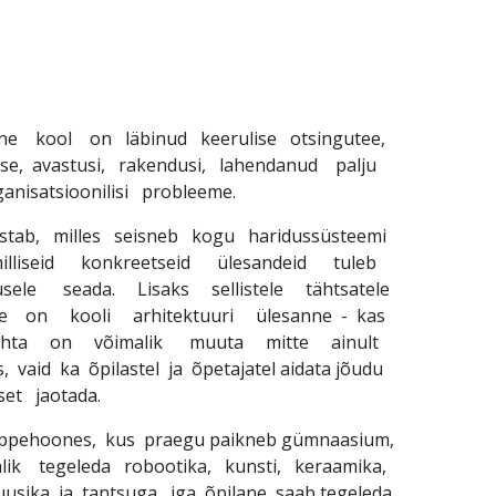
e kool on läbinud keerulise otsingutee,
iise, avastusi, rakendusi, lahendanud palju
ganisatsioonilisi probleeme.
stab, milles seisneb kogu haridussüsteemi
lliseid konkreetseid ülesandeid tuleb
usele seada. Lisaks sellistele tähtsatele
ele on kooli arhitektuuri ülesanne - kas
ohta on võimalik muuta mitte ainult
, vaid ka õpilastel ja õpetajatel aidata jõudu
set jaotada.
pehoones, kus praegu paikneb gümnaasium,
ik tegeleda robootika, kunsti, keraamika,
uusika ja tantsuga, iga õpilane saab tegeleda