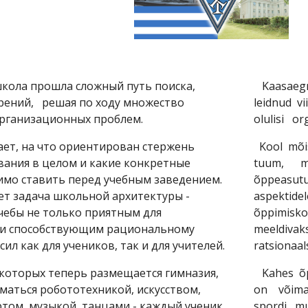
ола прошла сложный путь поиска,
Kaasaegn
рений, решая по ходу множество
leidnud v
рганизационных проблем.
olulisi or
т, на что ориентирован стержень
Kool mõi
вания в целом и какие конкретные
tuum, mi
имо ставить перед учебным заведением.
õppeasut
ет задача школьной архитектуры -
aspektid
учебы не только приятным для
õppimisk
 и способствующим рациональному
meeldivaks
ил как для учеников, так и для учителей.
ratsionaal
которых теперь размещается гимназия,
Kahes õp
маться робототехникой, искусством,
on võimal
ртом, музыкой, танцами - каждый ученик
spordi, m